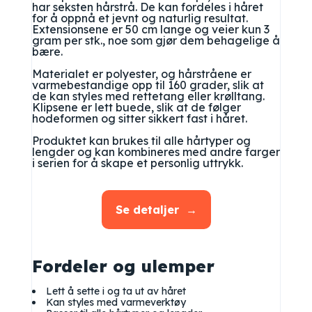
har seksten hårstrå. De kan fordeles i håret
for å oppnå et jevnt og naturlig resultat.
Extensionsene er 50 cm lange og veier kun 3
gram per stk., noe som gjør dem behagelige å
bære.
Materialet er polyester, og hårstråene er
varmebestandige opp til 160 grader, slik at
de kan styles med rettetang eller krølltang.
Klipsene er lett buede, slik at de følger
hodeformen og sitter sikkert fast i håret.
Produktet kan brukes til alle hårtyper og
lengder og kan kombineres med andre farger
i serien for å skape et personlig uttrykk.
Se detaljer
Fordeler og ulemper
Lett å sette i og ta ut av håret
Kan styles med varmeverktøy