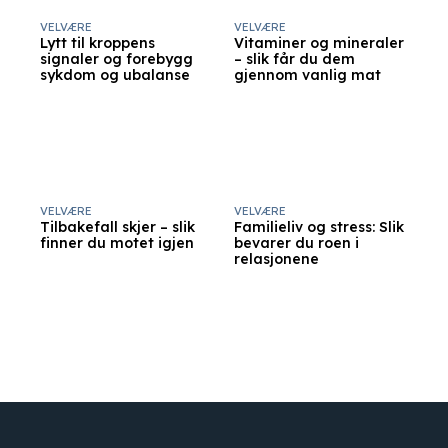
VELVÆRE
VELVÆRE
Lytt til kroppens
Vitaminer og mineraler
signaler og forebygg
– slik får du dem
sykdom og ubalanse
gjennom vanlig mat
VELVÆRE
VELVÆRE
Tilbakefall skjer – slik
Familieliv og stress: Slik
finner du motet igjen
bevarer du roen i
relasjonene