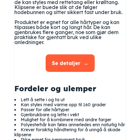
de kan styles med rettetang eller krølltang.
Klipsene er buede slik at de følger
hodebunnen og sitter sikkert fast under bruk.
Produktet er egnet for alle hårtyper og kan
tilpasses både kort og langt hår. De kan
gjenbrukes flere ganger, noe som gjør dem
praktiske for gjentatt bruk ved ulike
anledninger.
Se detaljer
Fordeler og ulemper
Lett å sette i og ta ut
Kan styles med varme opp til 160 grader
Passer for alle hårtyper
Gjenbrukbare og lette i vekt
Mulighet for å kombinere med andre farger
Polyesterhår kan føles annerledes enn naturlig hår
Krever forsiktig håndtering for å unngå å skade
klipsene
Ikke egnet for permanent bruk