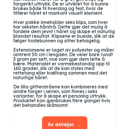
fargerikt uttrykk. De er utviklet for å kunne
brukes både til hverdag og fest, hvor de
tilfører håret et markant visuelt element.
Hver pakke inneholder seks klips, som hver
har seksten hårstrå. Dette gjør det mulig å
fordele dem jevnt i håret og skape et naturlig
blandet resultat. Klipsene er buede, slik at de
følger hodebunnen og sitter behagelig.
Extensionsene er laget av polyester og måler
omtrent 50 cm i lengden. De veier bare rundt
3 gram per sett, noe som gjør dem lette å
bære. Materialet er varmebestandig opp til
160 grader, slik at de kan styles med
rettetang eller krølltang sammen med det
naturlige håret.
De lilla glitterstråene kan kombineres med
andre farger i serien, som finnes i seks
varianter, for å skape et personlig uttrykk.
Produktet kan gjenbrukes flere ganger hvis
det behandles skånsomt.
Se detaljer