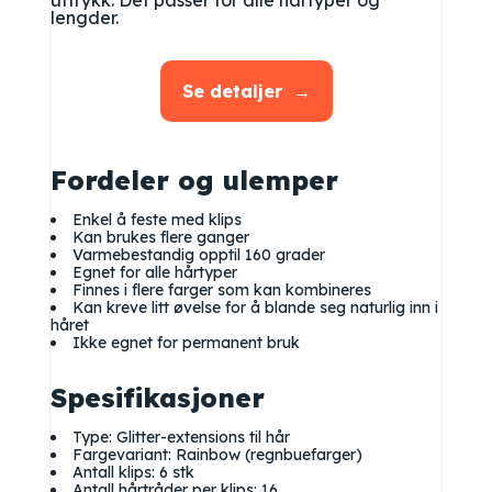
uttrykk. Det passer for alle hårtyper og
lengder.
Se detaljer
Fordeler og ulemper
Enkel å feste med klips
Kan brukes flere ganger
Varmebestandig opptil 160 grader
Egnet for alle hårtyper
Finnes i flere farger som kan kombineres
Kan kreve litt øvelse for å blande seg naturlig inn i
håret
Ikke egnet for permanent bruk
Spesifikasjoner
Type: Glitter-extensions til hår
Fargevariant: Rainbow (regnbuefarger)
Antall klips: 6 stk
Antall hårtråder per klips: 16