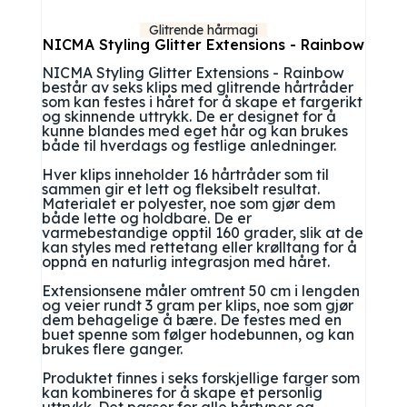
Glitrende hårmagi
NICMA Styling Glitter Extensions - Rainbow
NICMA Styling Glitter Extensions - Rainbow
består av seks klips med glitrende hårtråder
som kan festes i håret for å skape et fargerikt
og skinnende uttrykk. De er designet for å
kunne blandes med eget hår og kan brukes
både til hverdags og festlige anledninger.
Hver klips inneholder 16 hårtråder som til
sammen gir et lett og fleksibelt resultat.
Materialet er polyester, noe som gjør dem
både lette og holdbare. De er
varmebestandige opptil 160 grader, slik at de
kan styles med rettetang eller krølltang for å
oppnå en naturlig integrasjon med håret.
Extensionsene måler omtrent 50 cm i lengden
og veier rundt 3 gram per klips, noe som gjør
dem behagelige å bære. De festes med en
buet spenne som følger hodebunnen, og kan
brukes flere ganger.
Produktet finnes i seks forskjellige farger som
kan kombineres for å skape et personlig