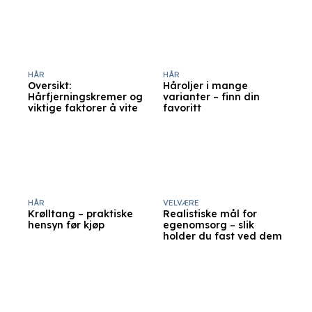
HÅR
HÅR
Oversikt:
Håroljer i mange
Hårfjerningskremer og
varianter – finn din
viktige faktorer å vite
favoritt
HÅR
VELVÆRE
Krølltang – praktiske
Realistiske mål for
hensyn før kjøp
egenomsorg – slik
holder du fast ved dem